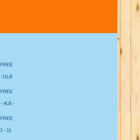
 FREE
-11LB
 FREE
 4LB -
 FREE
 - 11