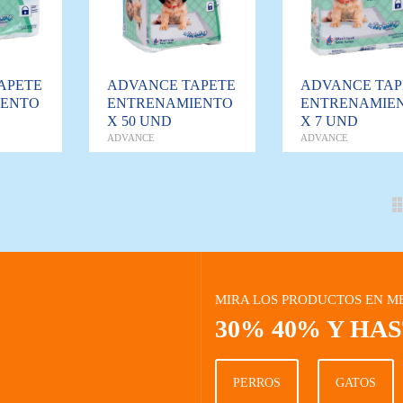
APETE
ADVANCE TAPETE
ADVANCE TAP
IENTO
ENTRENAMIENTO
ENTRENAMIE
X 50 UND
X 7 UND
ADVANCE
ADVANCE
MIRA LOS PRODUCTOS EN M
30% 40% Y HA
PERROS
GATOS