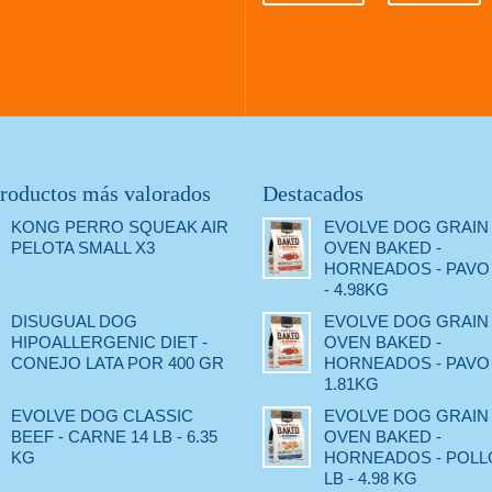
roductos más valorados
Destacados
KONG PERRO SQUEAK AIR
EVOLVE DOG GRAIN
PELOTA SMALL X3
OVEN BAKED -
HORNEADOS - PAVO 
- 4.98KG
DISUGUAL DOG
EVOLVE DOG GRAIN
HIPOALLERGENIC DIET -
OVEN BAKED -
CONEJO LATA POR 400 GR
HORNEADOS - PAVO -
1.81KG
EVOLVE DOG CLASSIC
EVOLVE DOG GRAIN
BEEF - CARNE 14 LB - 6.35
OVEN BAKED -
KG
HORNEADOS - POLLO
LB - 4.98 KG