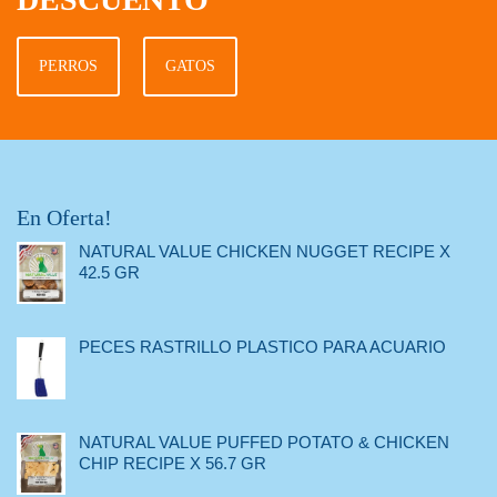
PERROS
GATOS
En Oferta!
NATURAL VALUE CHICKEN NUGGET RECIPE X
42.5 GR
PECES RASTRILLO PLASTICO PARA ACUARIO
NATURAL VALUE PUFFED POTATO & CHICKEN
CHIP RECIPE X 56.7 GR