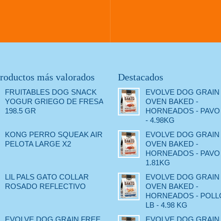
roductos más valorados
Destacados
FRUITABLES DOG SNACK
EVOLVE DOG GRAIN
YOGUR GRIEGO DE FRESA
OVEN BAKED -
198.5 GR
HORNEADOS - PAVO 
- 4.98KG
KONG PERRO SQUEAK AIR
EVOLVE DOG GRAIN
PELOTA LARGE X2
OVEN BAKED -
HORNEADOS - PAVO -
1.81KG
LIL PALS GATO COLLAR
EVOLVE DOG GRAIN
ROSADO REFLECTIVO
OVEN BAKED -
HORNEADOS - POLLO
LB - 4.98 KG
EVOLVE DOG GRAIN FREE
EVOLVE DOG GRAIN