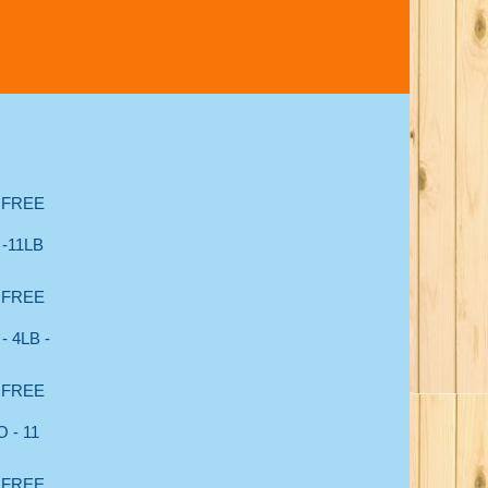
 FREE
-11LB
 FREE
 4LB -
 FREE
 - 11
 FREE