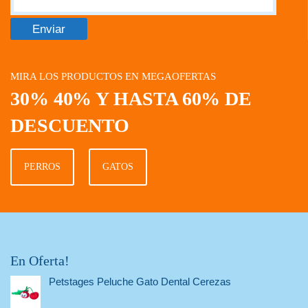
MIRA LOS PRODUCTOS EN MEGAOFERTAS
30% 40% Y HASTA 60% DE
DESCUENTO
PERROS
GATOS
En Oferta!
Petstages Peluche Gato Dental Cerezas