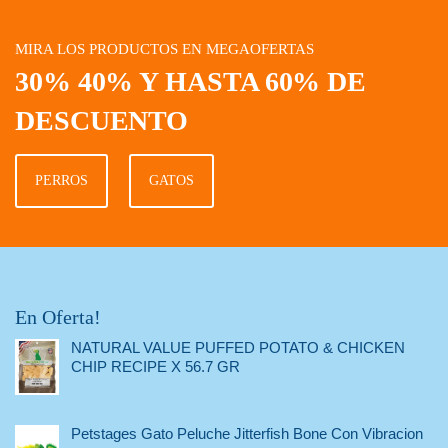
MIRA LOS PRODUCTOS EN MEGAOFERTAS
30% 40% Y HASTA 60% DE
DESCUENTO
PERROS
GATOS
En Oferta!
NATURAL VALUE PUFFED POTATO & CHICKEN
CHIP RECIPE X 56.7 GR
Petstages Gato Peluche Jitterfish Bone Con Vibracion