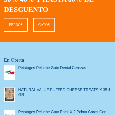
DESCUENTO
PERROS
GATOS
En Oferta!
Petstages Peluche Gato Dental Cerezas
NATURAL VALUE PUFFED CHEESE TREATS X 35.4
GR
Petstages Peluche Gato Pack X 2 Pelota Caras Con