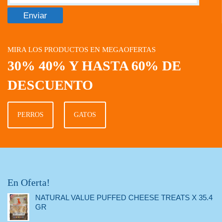
MIRA LOS PRODUCTOS EN MEGAOFERTAS
30% 40% Y HASTA 60% DE
DESCUENTO
PERROS
GATOS
En Oferta!
NATURAL VALUE PUFFED CHEESE TREATS X 35.4
GR