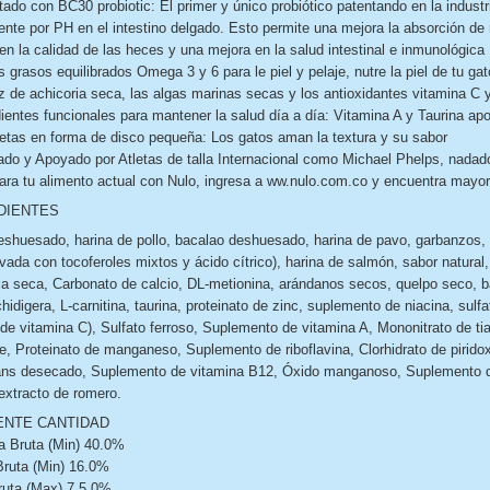
tado con BC30 probiotic: El primer y único probiótico patentando en la indust
nte por PH en el intestino delgado. Esto permite una mejora la absorción de 
en la calidad de las heces y una mejora en la salud intestinal e inmunológica
s grasos equilibrados Omega 3 y 6 para le piel y pelaje, nutre la piel de tu g
íz de achicoria seca, las algas marinas secas y los antioxidantes vitamina C
dientes funcionales para mantener la salud día a día: Vitamina A y Taurina ap
etas en forma de disco pequeña: Los gatos aman la textura y su sabor
rado y Apoyado por Atletas de talla Internacional como Michael Phelps, nada
ra tu alimento actual con Nulo, ingresa a ww.nulo.com.co y encuentra mayor
DIENTES
shuesado, harina de pollo, bacalao deshuesado, harina de pavo, garbanzos, l
vada con tocoferoles mixtos y ácido cítrico), harina de salmón, sabor natural, 
ia seca, Carbonato de calcio, DL-metionina, arándanos secos, quelpo seco, b
idigera, L-carnitina, taurina, proteinato de zinc, suplemento de niacina, sulfat
 de vitamina C), Sulfato ferroso, Suplemento de vitamina A, Mononitrato de ti
e, Proteinato de manganeso, Suplemento de riboflavina, Clorhidrato de piridox
ns desecado, Suplemento de vitamina B12, Óxido manganoso, Suplemento de v
 extracto de romero.
ENTE CANTIDAD
a Bruta (Min) 40.0%
ruta (Min) 16.0%
ruta (Max) 7.5.0%