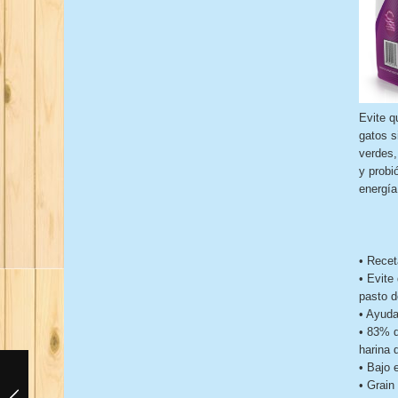
Evite q
gatos s
verdes,
y probi
energía
• Recet
• Evite
pasto d
• Ayuda
• 83% d
harina 
• Bajo 
• Grain