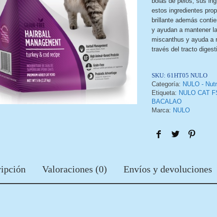
bolas de pelos, sus in
estos ingredientes pro
brillante además conti
y ayudan a mantener la 
miscanthus y ayuda a r
través del tracto digest
SKU:
61HT05 NULO
Categoría:
NULO - Nutr
Etiqueta:
NULO CAT F
BACALAO
Marca:
NULO
ipción
Valoraciones (0)
Envíos y devoluciones