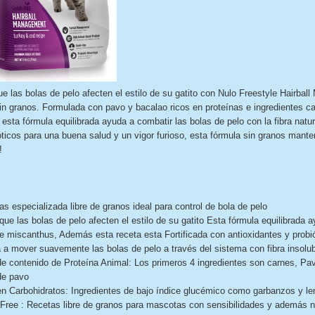
ue las bolas de pelo afecten el estilo de su gatito con Nulo Freestyle Hair
in granos. Formulada con pavo y bacalao ricos en proteínas e ingredientes ca
 esta fórmula equilibrada ayuda a combatir las bolas de pelo con la fibra natur
óticos para una buena salud y un vigor furioso, esta fórmula sin granos mante
!
as especializada libre de granos ideal para control de bola de pelo
 que las bolas de pelo afecten el estilo de su gatito Esta fórmula equilibrada a
e miscanthus, Además esta receta esta Fortificada con antioxidantes y probi
 a mover suavemente las bolas de pelo a través del sistema con fibra insolubl
e contenido de Proteína Animal: Los primeros 4 ingredientes son carnes, Pa
de pavo
en Carbohidratos: Ingredientes de bajo índice glucémico como garbanzos y le
 Free : Recetas libre de granos para mascotas con sensibilidades y además no 