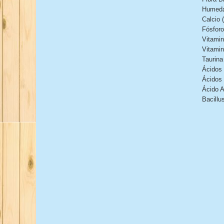
Humeda
Calcio 
Fósforo
Vitamin
Vitamin
Taurina
Ácidos
Ácidos
Ácido A
Bacillu