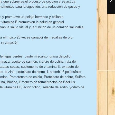
ria que sobrevive el proceso de cocción y se activa
nutrientes para la digestión, una reducción de gases y
ato y promueve un pelaje hermoso y brillante
 y vitamina E promueven la salud en general.
oyan la salud visual y la función de un corazón saludable
dor olímpico 23 veces ganador de medallas de oro
 información
entejas verdes, pasto miscanto, grasa de pollo
linaza, aceite de salmón, cloruro de colina, raíz de
atatas secas, suplemento de vitamina E, extracto de
o de zinc, proteinato de hierro, L-ascorbil-2-polifosfato
amina, Pantotenato de calcio, Proteinato de cobre, Sulfato
ina, Biotina, Producto de fermentación de Bacillus
itamina D3, ácido fólico, selenito de sodio, yodato de