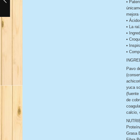
• Paten
únicame
mejora 
• Ácido
• La ra
• Ingre
• Croqu
• Inspi
• Compa
INGRE
Pavo de
(conser
achicor
yuca sch
(fuente
de cobr
coagula
calcio,
NUTRI
Proteín
Grasa B
Fibra B