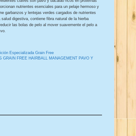
gredientes claves son pavo y bacalao ricos en proteínas
porcionan nutrientes esenciales para un pelaje hermoso y
ene garbanzos y lentejas verdes cargados de nutrientes
salud digestiva, contiene fibra natural de la hierba
educir las bolas de pelo al mover suavemente el pelo a
ivo.
ición Especializada Grain Free
S GRAIN FREE HAIRBALL MANAGEMENT PAVO Y