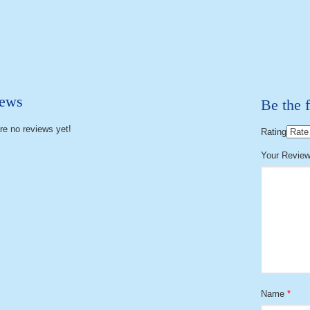
ews
Be the f
re no reviews yet!
Rating
Your Revie
Name
*