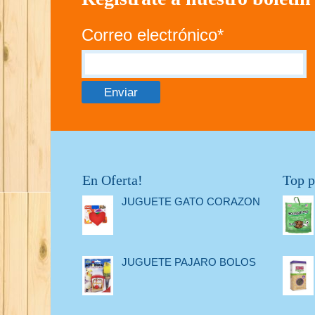
Correo electrónico*
En Oferta!
Top p
JUGUETE GATO CORAZON
JUGUETE PAJARO BOLOS