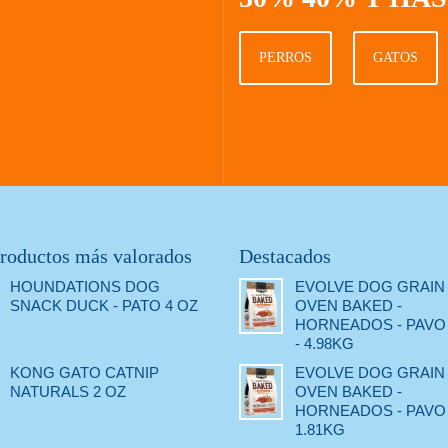
PERROS
GATOS
roductos más valorados
Destacados
HOUNDATIONS DOG
EVOLVE DOG GRAIN
SNACK DUCK - PATO 4 OZ
OVEN BAKED -
HORNEADOS - PAVO 
- 4.98KG
KONG GATO CATNIP
EVOLVE DOG GRAIN
NATURALS 2 OZ
OVEN BAKED -
HORNEADOS - PAVO -
1.81KG