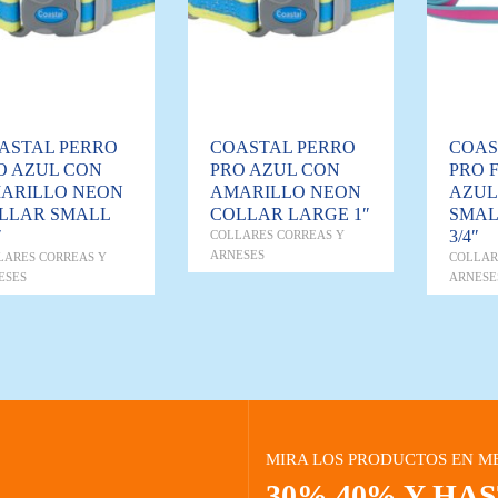
ASTAL PERRO
COASTAL PERRO
COAS
O AZUL CON
PRO AZUL CON
PRO 
ARILLO NEON
AMARILLO NEON
AZUL
LLAR SMALL
COLLAR LARGE 1″
SMAL
″
3/4″
COLLARES CORREAS Y
ARNESES
LARES CORREAS Y
COLLAR
ESES
ARNESE
MIRA LOS PRODUCTOS EN M
30% 40% Y HA