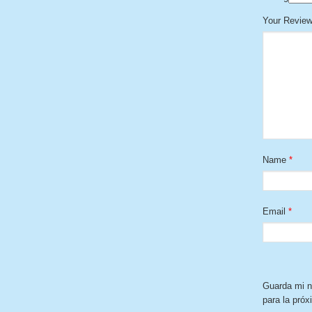
Your Revie
Name
*
Email
*
Guarda mi n
para la pró