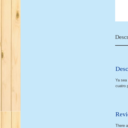
Descr
Desc
Ya sea 
cuatro 
Revi
There a