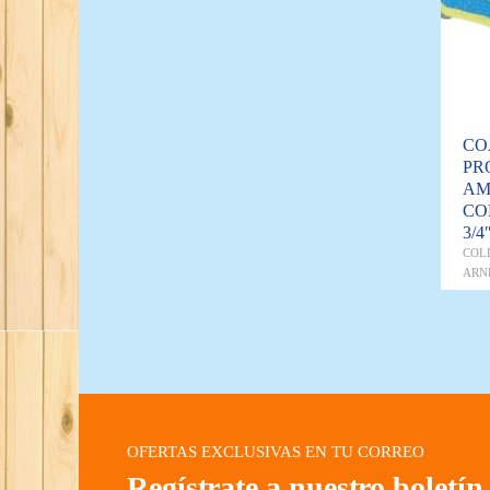
CO
PR
AM
CO
3/4
COL
ARN
OFERTAS EXCLUSIVAS EN TU CORREO
Regístrate a nuestro boletín