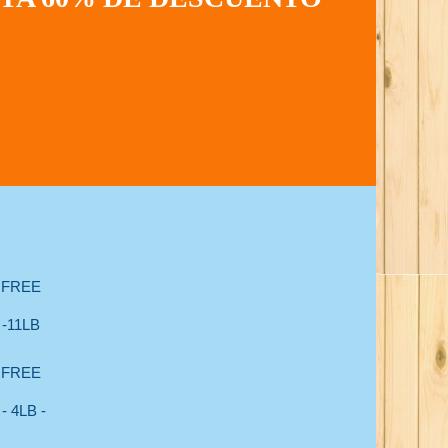
 FREE
-11LB
 FREE
 4LB -