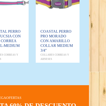
TAL PERRO
COASTAL PERRO
FUCSIA CON
PRO MORADO
 CORREA
CON AMARILLO
L-MEDIUM
COLLAR MEDIUM
3/4″
ES CORREAS Y
COLLARES CORREAS Y
S
ARNESES
EGAOFERTAS
STA 60% DE DESCUENTO