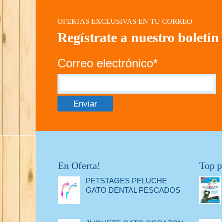
OFERTAS EXCLUSIVAS EN TU CORREO
Regístrate a nuestro boletín
Correo electrónico*
En Oferta!
Top p
PETSTAGES PELUCHE
GATO DENTAL PESCADOS