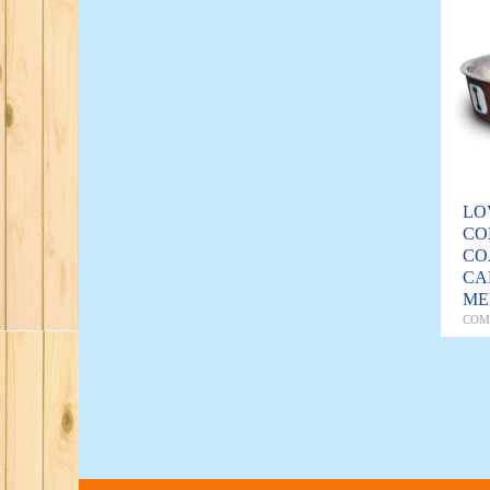
LO
CO
CO
CA
ME
COM