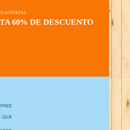
EGAOFERTAS
STA 60% DE DESCUENTO
 FREE
-11LB