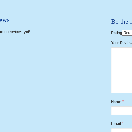
ews
Be the f
re no reviews yet!
Rating
Your Revie
Name
*
Email
*