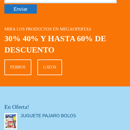
MIRA LOS PRODUCTOS EN MEGAOFERTAS
30% 40% Y HASTA 60% DE
DESCUENTO
PERROS
GATOS
En Oferta!
JUGUETE PAJARO BOLOS