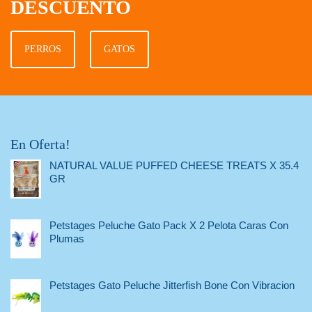
DESCUENTO
PERROS
GATOS
En Oferta!
NATURAL VALUE PUFFED CHEESE TREATS X 35.4
GR
Petstages Peluche Gato Pack X 2 Pelota Caras Con
Plumas
Petstages Gato Peluche Jitterfish Bone Con Vibracion