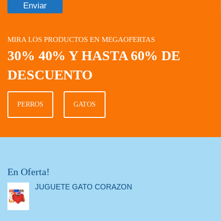
MIRA LOS PRODUCTOS EN MEGAOFERTAS
30% 40% Y HASTA 60% DE
DESCUENTO
PERROS
GATOS
En Oferta!
JUGUETE GATO CORAZON