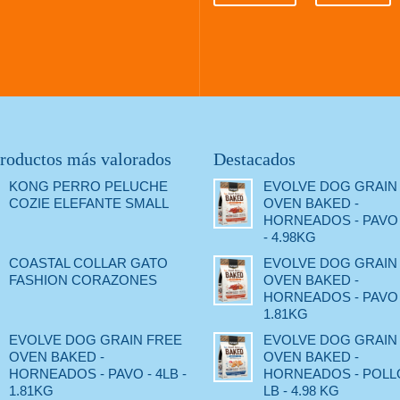
roductos más valorados
Destacados
KONG PERRO PELUCHE
EVOLVE DOG GRAIN
COZIE ELEFANTE SMALL
OVEN BAKED -
HORNEADOS - PAVO 
- 4.98KG
COASTAL COLLAR GATO
EVOLVE DOG GRAIN
FASHION CORAZONES
OVEN BAKED -
HORNEADOS - PAVO -
1.81KG
EVOLVE DOG GRAIN FREE
EVOLVE DOG GRAIN
OVEN BAKED -
OVEN BAKED -
HORNEADOS - PAVO - 4LB -
HORNEADOS - POLLO
1.81KG
LB - 4.98 KG