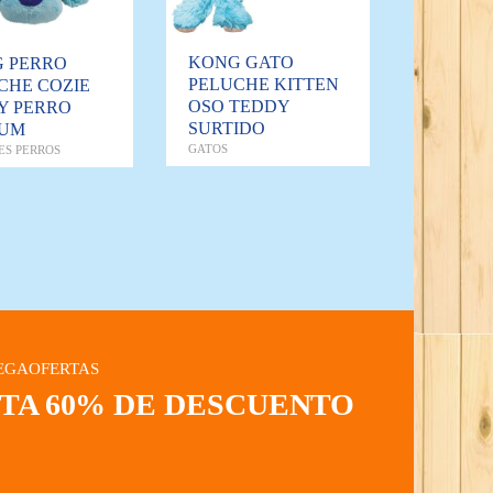
KONG GATO
 PERRO
PELUCHE KITTEN
CHE COZIE
OSO TEDDY
Y PERRO
SURTIDO
IUM
GATOS
ES PERROS
EGAOFERTAS
STA 60% DE DESCUENTO