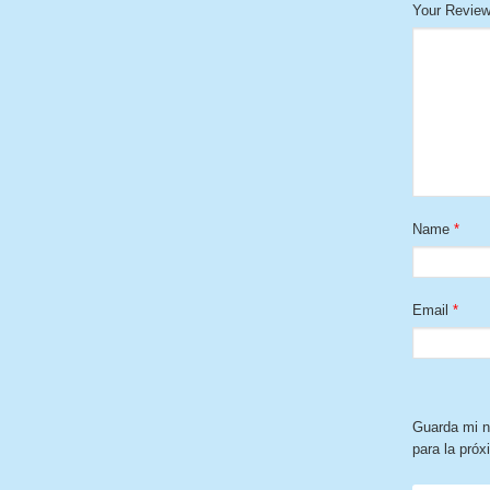
Your Revie
Name
*
Email
*
Guarda mi n
para la pró