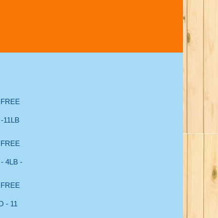
 FREE
-11LB
 FREE
 4LB -
 FREE
 - 11