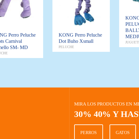
KONG
PELU
BALL
G Perro Peluche
KONG Perro Peluche
MED
ts Carnival
Dot Buho Xsmall
JUGUET
ello SM- MD
PELUCHE
UCHE
MIRA LOS PRODUCTOS EN M
30% 40% Y HA
PERROS
GATOS