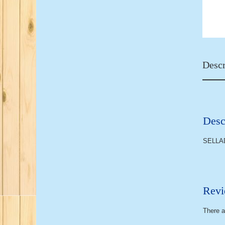
Descr
Desc
SELLA
Revi
There a