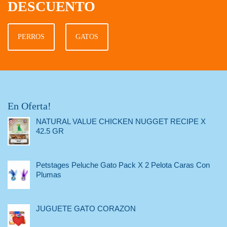
DESCUENTO
PERROS
GATOS
En Oferta!
NATURAL VALUE CHICKEN NUGGET RECIPE X
42.5 GR
Petstages Peluche Gato Pack X 2 Pelota Caras Con
Plumas
JUGUETE GATO CORAZON