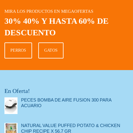
MIRA LOS PRODUCTOS EN MEGAOFERTAS
30% 40% Y HASTA 60% DE
DESCUENTO
PERROS
GATOS
En Oferta!
PECES BOMBA DE AIRE FUSION 300 PARA
ACUARIO
NATURAL VALUE PUFFED POTATO & CHICKEN
CHIP RECIPE X 56.7 GR