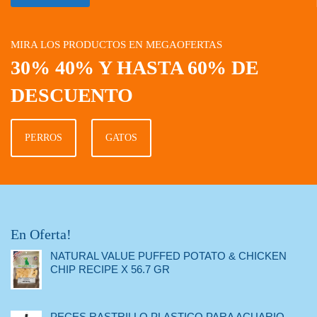
MIRA LOS PRODUCTOS EN MEGAOFERTAS
30% 40% Y HASTA 60% DE
DESCUENTO
PERROS
GATOS
En Oferta!
NATURAL VALUE PUFFED POTATO & CHICKEN
CHIP RECIPE X 56.7 GR
PECES RASTRILLO PLASTICO PARA ACUARIO