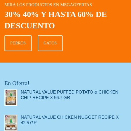
MIRA LOS PRODUCTOS EN MEGAOFERTAS
30% 40% Y HASTA 60% DE
DESCUENTO
PERROS
GATOS
En Oferta!
NATURAL VALUE PUFFED POTATO & CHICKEN
CHIP RECIPE X 56.7 GR
NATURAL VALUE CHICKEN NUGGET RECIPE X
42.5 GR