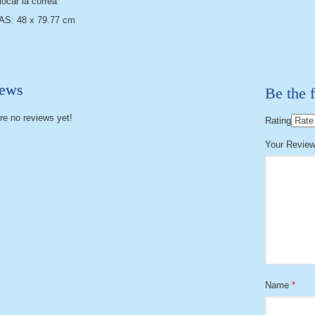
locar la correa
S: 48 x 79.77 cm
ews
Be the f
re no reviews yet!
Rating
Your Revie
Name
*