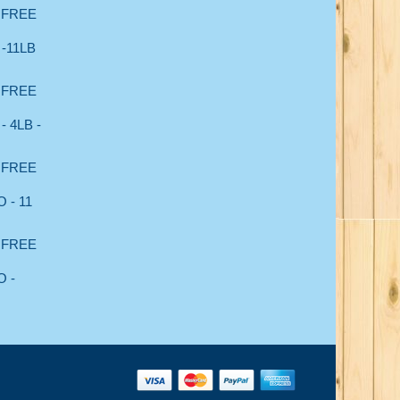
 FREE
-11LB
 FREE
 4LB -
 FREE
 - 11
 FREE
 -