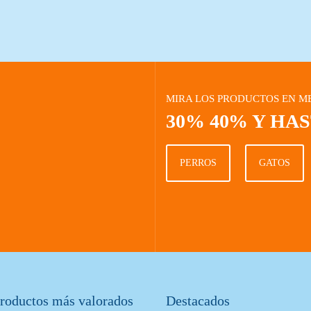
MIRA LOS PRODUCTOS EN M
30% 40% Y HA
PERROS
GATOS
roductos más valorados
Destacados