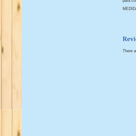
para co
MEDIDA
Revi
There a