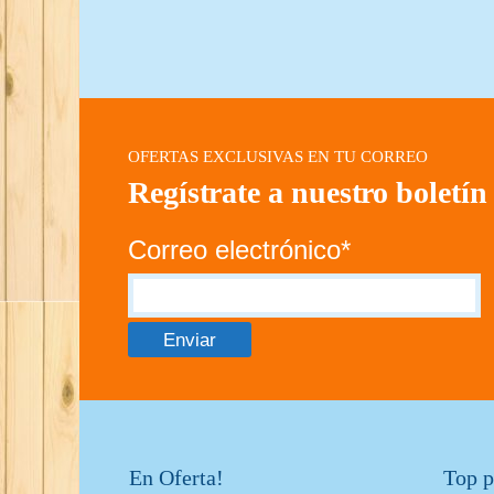
OFERTAS EXCLUSIVAS EN TU CORREO
Regístrate a nuestro boletín
Correo electrónico*
En Oferta!
Top p