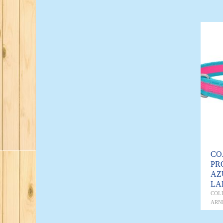
CO
PR
AZ
LA
COL
ARN