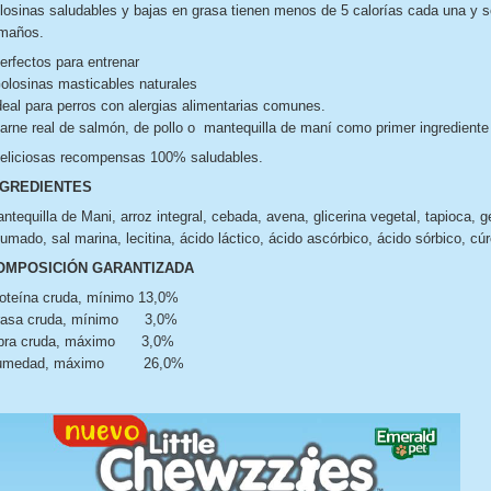
losinas saludables y bajas en grasa tienen menos de 5 calorías cada una y so
maños.
erfectos para entrenar
olosinas masticables naturales
deal para perros con alergias alimentarias comunes.
arne real de salmón, de pollo o mantequilla de maní como primer ingrediente
eliciosas recompensas 100% saludables.
NGREDIENTES
ntequilla de Mani, arroz integral, cebada, avena, glicerina vegetal, tapioca, g
umado, sal marina, lecitina, ácido láctico, ácido ascórbico, ácido sórbico, c
OMPOSICIÓN GARANTIZADA
oteína cruda, mínimo 13,0%
rasa cruda, mínimo 3,0%
bra cruda, máximo 3,0%
umedad, máximo 26,0%