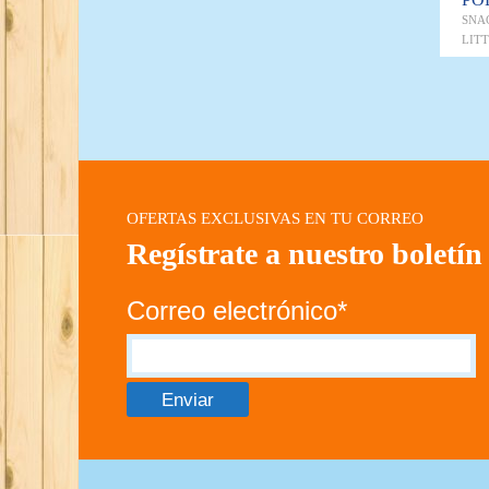
SNA
LIT
OFERTAS EXCLUSIVAS EN TU CORREO
Regístrate a nuestro boletín
Correo electrónico*