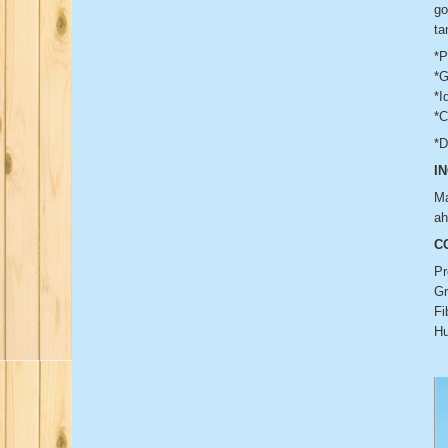
go
ta
*P
*G
*I
*C
*D
I
Ma
ah
C
Pr
G
Fi
H