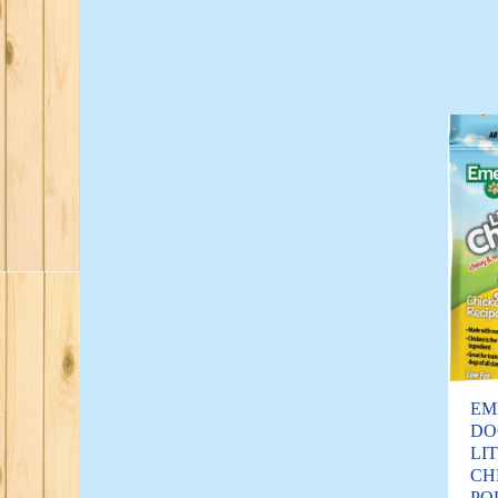
EM
DO
LI
CH
PO