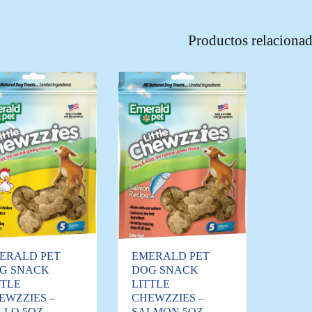
Productos relaciona
ERALD PET
EMERALD PET
G SNACK
DOG SNACK
TTLE
LITTLE
EWZZIES –
CHEWZZIES –
LLO 5OZ
SALMON 5OZ