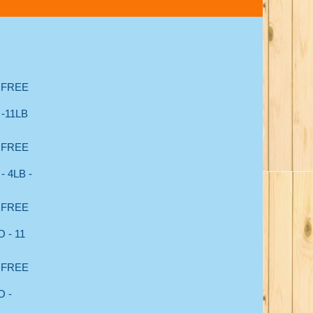
 FREE
-11LB
 FREE
 4LB -
 FREE
 - 11
 FREE
 -