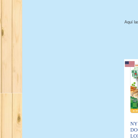
Aquí la
NY
DO
LO