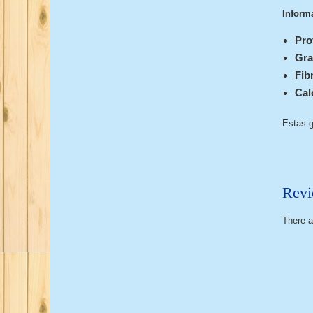
Informa
Pro
Gra
Fib
Cal
Estas g
Revi
There a