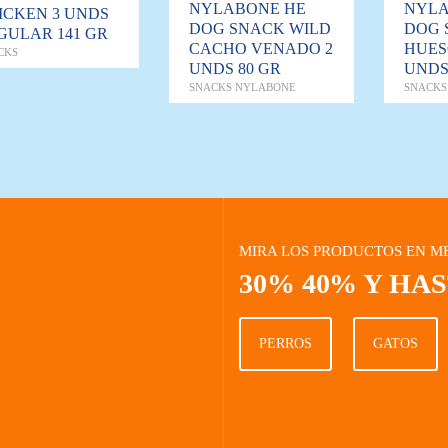
NYLABONE HE
NYLA
ICKEN 3 UNDS
DOG SNACK WILD
DOG 
GULAR 141 GR
CACHO VENADO 2
HUES
CKS
UNDS 80 GR
UNDS
SNACKS NYLABONE
SNACKS
MIRA LOS PRODUCTOS EN M
30% 40% Y HA
PERROS
GATOS