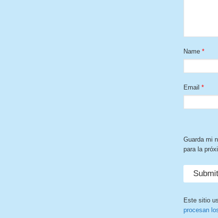
Name
*
Email
*
Guarda mi n
para la pró
Este sitio u
procesan lo