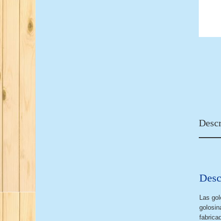
Descr
Desc
Las gol
golosin
fabrica