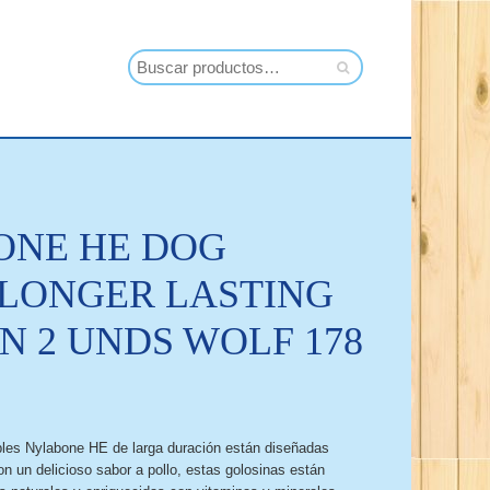
ONE HE DOG
LONGER LASTING
N 2 UNDS WOLF 178
les Nylabone HE de larga duración están diseñadas
n un delicioso sabor a pollo, estas golosinas están