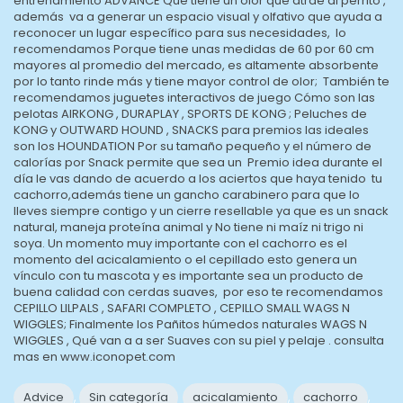
entrenamiento ADVANCE Que tiene un olor que atrae al perrito ,
además va a generar un espacio visual y olfativo que ayuda a
reconocer un lugar específico para sus necesidades, lo
recomendamos Porque tiene unas medidas de 60 por 60 cm
mayores al promedio del mercado, es altamente absorbente
por lo tanto rinde más y tiene mayor control de olor; También te
recomendamos juguetes interactivos de juego Cómo son las
pelotas AIRKONG , DURAPLAY , SPORTS DE KONG ; Peluches de
KONG y OUTWARD HOUND , SNACKS para premios las ideales
son los HOUNDATION Por su tamaño pequeño y el número de
calorías por Snack permite que sea un Premio idea durante el
día le vas dando de acuerdo a los aciertos que haya tenido tu
cachorro,además tiene un gancho carabinero para que lo
lleves siempre contigo y un cierre resellable ya que es un snack
natural, maneja proteína animal y No tiene ni maíz ni trigo ni
soya. Un momento muy importante con el cachorro es el
momento del acicalamiento o el cepillado esto genera un
vínculo con tu mascota y es importante sea un producto de
buena calidad con cerdas suaves, por eso te recomendamos
CEPILLO LILPALS , SAFARI COMPLETO , CEPILLO SMALL WAGS N
WIGGLES; Finalmente los Pañitos húmedos naturales WAGS N
WIGGLES , Qué van a a ser Suaves con su piel y pelaje . consulta
mas en www.iconopet.com
Advice
,
Sin categoría
acicalamiento
,
cachorro
,