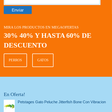
MIRA LOS PRODUCTOS EN MEGAOFERTAS
30% 40% Y HASTA 60% DE
DESCUENTO
PERROS
GATOS
En Oferta!
Petstages Gato Peluche Jitterfish Bone Con Vibracion