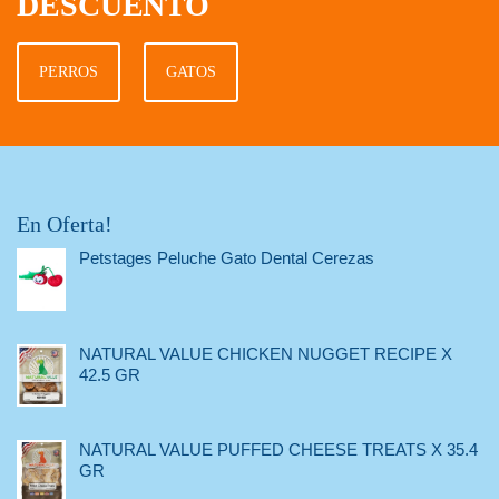
DESCUENTO
PERROS
GATOS
En Oferta!
Petstages Peluche Gato Dental Cerezas
NATURAL VALUE CHICKEN NUGGET RECIPE X
42.5 GR
NATURAL VALUE PUFFED CHEESE TREATS X 35.4
GR