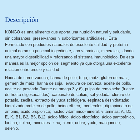
Descripción
KONGO es una alimento que aporta una nutrición natural y saludable,
sin colorantes, preservantes ni saborizantes artificiales. Esta
Formulado con productos naturales de excelente calidad y proteína
animal como su principal ingrediente, con vitaminas, minerales, dando
una mayor digestibilidad y reforzando el sistema inmunológico. De esta
manera es la mejor opción del segmento ya que otorga una excelente
relación entre precio y calidad
Harina de carne vacuna, harina de pollo, trigo, maíz, gluten de maíz,
germen de maíz, harina de soja, levadura de cerveza, aceite de pollo,
aceite de pescado (fuente de omega 3 y 6), pulpa de remolacha (fuente
de fructo-oligosacáridos), carbonato de calcio, sal yodada, cloruro de
potasio, zeolita, extracto de yuca schidigera, espinaca deshidratada;
hidrolizado proteico de pollo, ácido cítrico, tocoferoles, dipropionato de
amonio, ácido propiónico; núcleo vitamínico-mineral: vitaminas: A, D3,
E, K, B1, B2, B6, B12, ácido fólico, ácido nicotínico, ácido pantoténico,
biotina, colina; minerales: zinc, hierro, cobre, yodo, manganeso,
selenio.